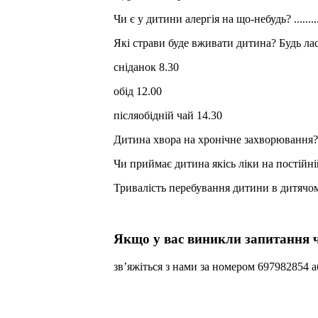
Чи є у дитини алергія на що-небудь? .....................
Які страви буде вживати дитина? Будь лас
сніданок 8.30
обід 12.00
післяобідній чай 14.30
Дитина хвора на хронічне захворювання? Якщо так, то 
Чи приймає дитина якісь ліки на постійній основі? ...
Тривалість перебування дитини в дитячому садку (у як
Якщо у вас виникли запитання 
зв’яжіться з нами за номером 697982854