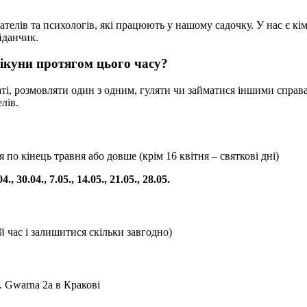
ателів та психологів, які працюють у нашому садочку. У нас є кі
йданчик.
пікуни протягом цього часу?
аті, розмовляти один з одним, гуляти чи займатися іншими справ
лів.
по кінець травня або довше (крім 16 квітня – святкові дні)
04., 30.04., 7.05., 14.05., 21.05., 28.05.
й час і залишитися скільки завгодно)
 Gwarna 2a в Кракові