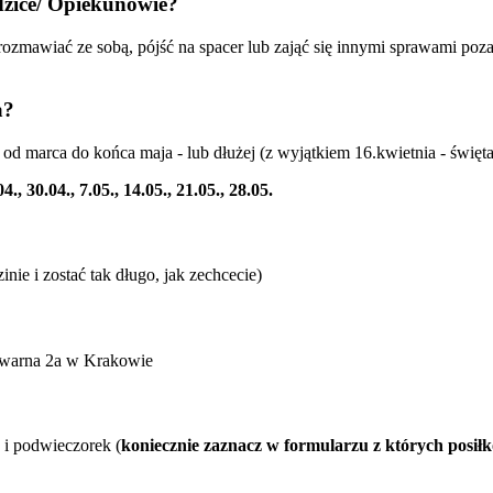
dzice/ Opiekunowie?
rozmawiać ze sobą, pójść na spacer lub zająć się innymi sprawami po
a?
od marca do końca maja - lub dłużej (z wyjątkiem 16.kwietnia - święta
04., 30.04., 7.05., 14.05., 21.05., 28.05.
nie i zostać tak długo, jak zechcecie)
warna 2a w Krakowie
 i podwieczorek (
koniecznie zaznacz w formularzu z których posiłk