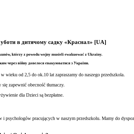
/Суботи в дитячому садку «Краснал» [UA]
kunów, którzy z powodu wojny musieli ewakuować z Ukrainy.
яким через війну довелося евакуюватися з України.
 w wieku od 2,5 do ok.10 lat zapraszamy do naszego przedszkola.
y się zapewnić obecność tłumaczy.
żywienie dla Dzieci są bezpłatne.
ów i psychologów pracujących w naszym przedszkolu. Mamy do dyspoz