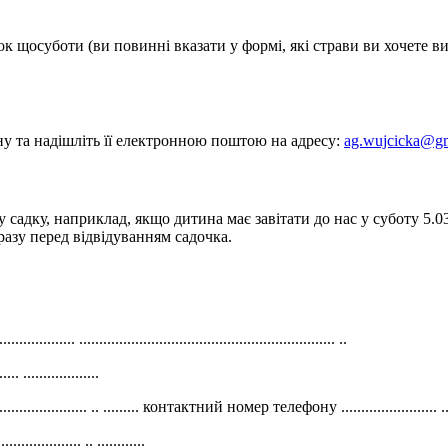
к щосуботи (ви повинні вказати у формі, які страви ви хочете в
у та надішліть її електронною поштою на адресу:
ag.wujcicka@g
 садку, наприклад, якщо дитина має завітати до нас у суботу 5.03
разу перед відвідуванням садочка.
......... ................................................................ ..
. ...................
............... .. ......... контактний номер телефону ........................ ....
............. .. ............