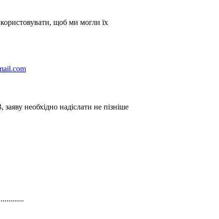
икористовувати, щоб ми могли їх
mail.com
, заяву необхідно надіслати не пізніше
..........