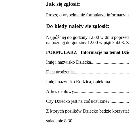
Jak się zgłosić:
Proszę o wypełnienie formularza informacyjn
Do kiedy należy się zgłosić:
Najpóźniej do godziny 12.00 w dniu poprzedz
najpóźniej do godziny 12.00 w piątek 4.03. 
FORMULARZ - Informacje na temat Dzi
Imię i nazwisko Dziecka........................................
Data urodzenia.................................................
Imię i nazwisko Rodzica, opiekuna........................
Adres mailowy.................................................
Czy Dziecko jest na coś uczulone?...........................
Z których posiłków Dziecko będzie korzys
śniadanie 8.30