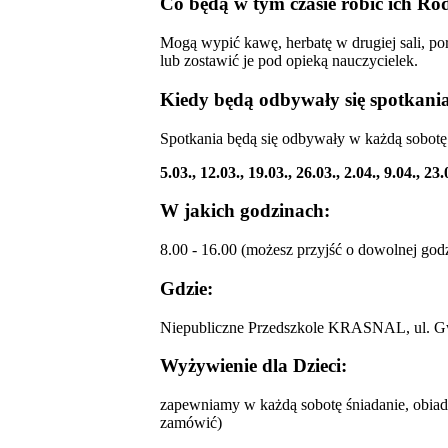
Co będą w tym czasie robić ich Ro
Mogą wypić kawę, herbatę w drugiej sali, po
lub zostawić je pod opieką nauczycielek.
Kiedy będą odbywały się spotkani
Spotkania będą się odbywały w każdą sobotę 
5.03., 12.03., 19.03., 26.03., 2.04., 9.04., 23.
W jakich godzinach:
8.00 - 16.00 (możesz przyjść o dowolnej godzi
Gdzie:
Niepubliczne Przedszkole KRASNAL, ul. G
Wyżywienie dla Dzieci:
zapewniamy w każdą sobotę śniadanie, obiad
zamówić)