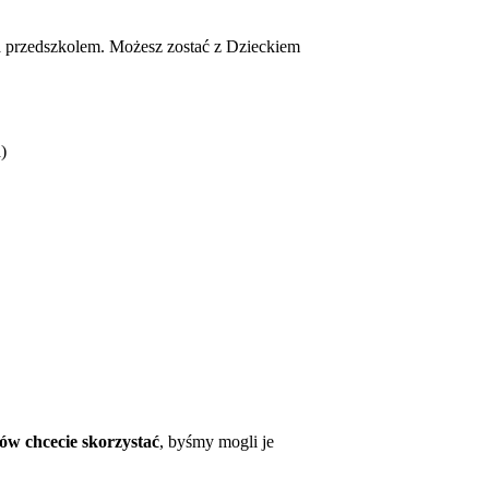
za przedszkolem. Możesz zostać z Dzieckiem
)
ów chcecie skorzystać
, byśmy mogli je