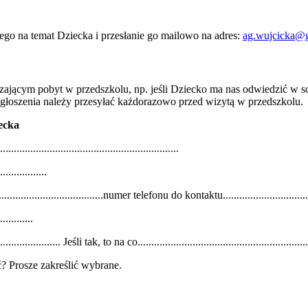
ego na temat Dziecka i przesłanie go mailowo na adres:
ag.wujcicka@
ającym pobyt w przedszkolu, np. jeśli Dziecko ma nas odwiedzić w sob
Zgłoszenia należy przesyłać każdorazowo przed wizytą w przedszkolu.
ecka
..........................................................
................
..............................numer telefonu do kontaktu..................................
...........
............ Jeśli tak, to na co...............................................................
tać? Prosze zakreślić wybrane.