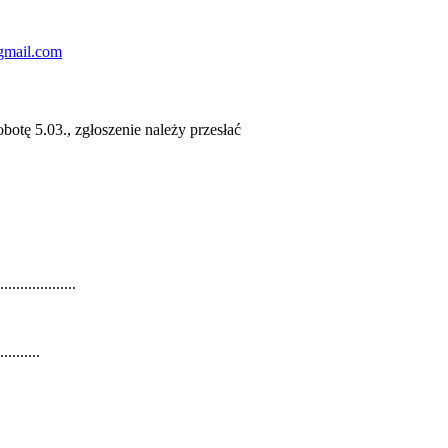
gmail.com
otę 5.03., zgłoszenie należy przesłać
................
.........