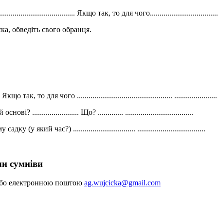
.......................... Якщо так, то для чого..........................................
ка, обведіть свого обранця.
для чого ................................................. ......................
..................... Що? ............. ...................................
ий час?) ................................ ...................................
чи сумніви
 або електронною поштою
ag.wujcicka@gmail.com