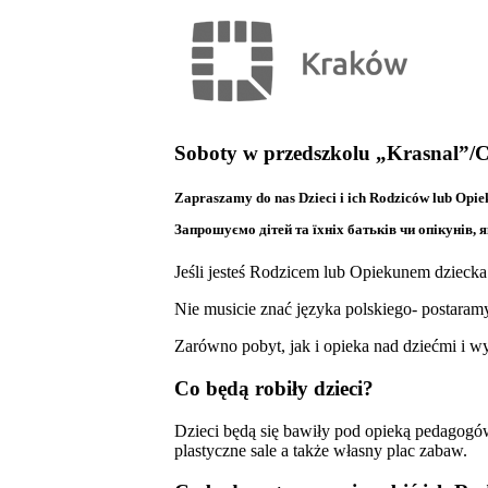
Soboty w przedszkolu „Krasnal”
Zapraszamy do nas Dzieci i ich Rodziców lub Opie
Запрошуємо дітей та їхніх батьків чи опікунів, 
Jeśli jesteś Rodzicem lub Opiekunem dziecka
Nie musicie znać języka polskiego- postaram
Zarówno pobyt, jak i opieka nad dziećmi i wy
Co będą robiły dzieci?
Dzieci będą się bawiły pod opieką pedagog
plastyczne sale a także własny plac zabaw.