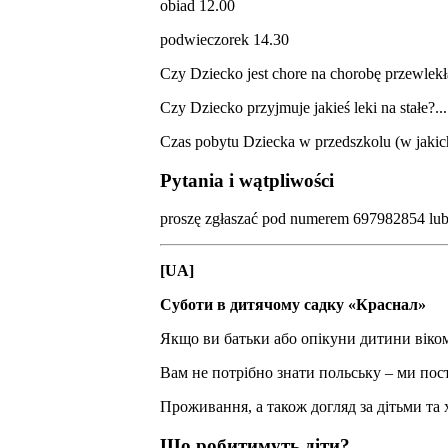
obiad 12.00
podwieczorek 14.30
Czy Dziecko jest chore na chorobę przewlekłą? Jeśli tak
Czy Dziecko przyjmuje jakieś leki na stałe?..............
Czas pobytu Dziecka w przedszkolu (w jakich godzinach?
Pytania i wątpliwości
proszę zgłaszać pod numerem 697982854 l
[UA]
Суботи в дитячому садку «Краснал»
Якщо ви батьки або опікуни дитини віком 
Вам не потрібно знати польську – ми пос
Проживання, а також догляд за дітьми та 
Що робитимуть діти?