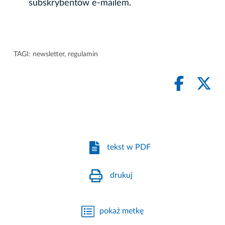
subskrybentów e-mailem.
TAGI:
newsletter
,
regulamin
tekst w PDF
drukuj
pokaż metkę