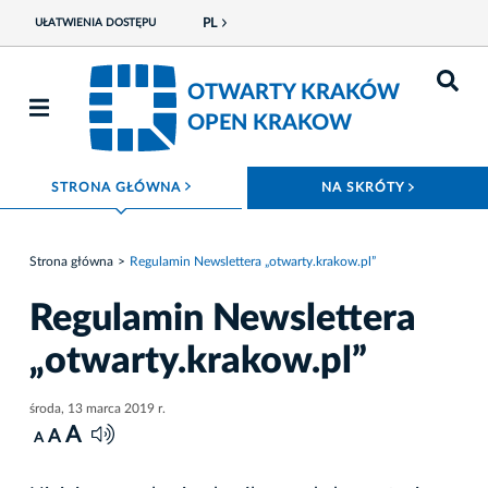
PL
UŁATWIENIA DOSTĘPU
OTWARTY KRAKÓW
OPEN KRAKOW
ROZWIŃ MENU
ROZWIŃ
STRONA GŁÓWNA
NA SKRÓTY
Strona główna
Regulamin Newslettera „otwarty.krakow.pl”
Regulamin Newslettera
„otwarty.krakow.pl”
środa, 13 marca 2019 r.
A
A
A