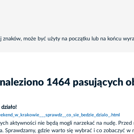
ej znaków, może być użyty na początku lub na końcu wyr
znaleziono 1464 pasujących o
działo!
eekend_w_krakowie___sprawdz__co_sie_bedzie_dzialo_.html
dzinnych aktywności nie będą mogli narzekać na nudę. Pr
 Sprawdzamy, gdzie warto się wybrać i co zobaczyć w na