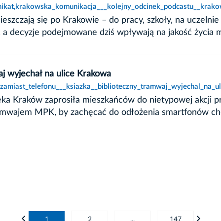
nikat,krakowska_komunikacja___kolejny_odcinek_podcastu__krako
szczają się po Krakowie – do pracy, szkoły, na uczelnie 
a decyzje podejmowane dziś wpływają na jakość życia mi
aj wyjechał na ulice Krakowa
zamiast_telefonu___ksiazka__biblioteczny_tramwaj_wyjechal_na_u
ka Kraków zaprosiła mieszkańców do nietypowej akcji pro
tramwajem MPK, by zachęcać do odłożenia smartfonów ch
1
2
...
147