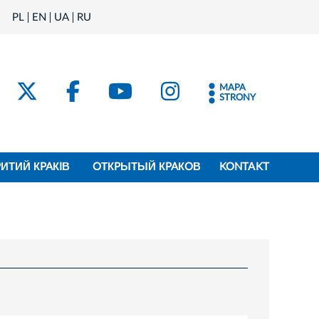
PL
EN
UA
RU
MAPA
STRONY
PИТИЙ КPAКIВ
OТКPЫТЫЙ КPAКOВ
KONTAKT