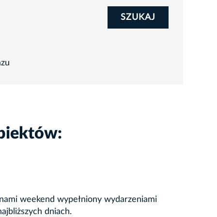
SZUKAJ
azu
biektów:
zed nami weekend wypełniony wydarzeniami
jbliższych dniach.