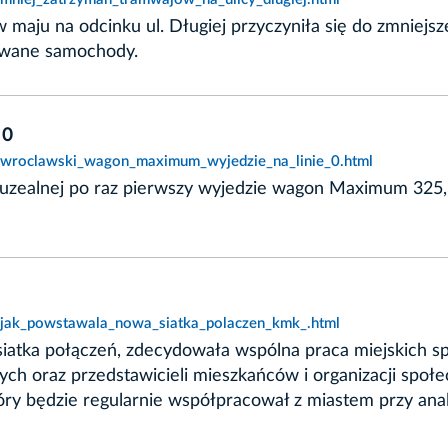
 maju na odcinku ul. Długiej przyczyniła się do zmniejs
owane samochody.
 0
t,wroclawski_wagon_maximum_wyjedzie_na_linie_0.html
i Muzealnej po raz pierwszy wyjedzie wagon Maximum 325
t,jak_powstawala_nowa_siatka_polaczen_kmk_.html
ę siatka połączeń, zdecydowała wspólna praca miejskich 
ch oraz przedstawicieli mieszkańców i organizacji społ
ry będzie regularnie współpracował z miastem przy anal