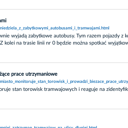
ami
,niedziela_z_zabytkowymi_autobusami_i_tramwajami.html
ownie wyjadą zabytkowe autobusy. Tym razem pojazdy z k
Z kolei na trasie linii nr 0 będzie można spotkać wyjąt
ieżące prace utrzymaniowe
,miasto_monitoruje_stan_torowisk_i_prowadzi_biezace_prace_utr
oruje stan torowisk tramwajowych i reaguje na zidenty
,mniej_zatrzyman_tramwajow_na_ulicy_dlugiej.html