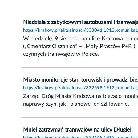
Niedziela z zabytkowymi autobusami i tramwaj
https://krakow.pl/aktualnosci/333041,1912,komunikat
W niedzielę, 9 sierpnia, na ulice Krakowa pon
(„Cmentarz Olszanica” – „Mały Płaszów P+R”). 
czynnych tramwajów w Polsce.
Miasto monitoruje stan torowisk i prowadzi b
https://krakow.pl/aktualnosci/332598,1912,komunikat
Zarząd Dróg Miasta Krakowa na bieżąco monit
naprawy szyn, jak i planowe ich szlifowanie.
Mniej zatrzymań tramwajów na ulicy Długiej
https://krakow.pl/aktualnosci/332445,1912,komunikat