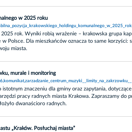
nalnego w 2025 roku
stabilna_pozycja_krakowskiego_holdingu_komunalnego_w_2025_rok
25 rok. Wyniki robią wrażenie – krakowska grupa kapi
w Polsce. Dla mieszkańców oznacza to same korzyści: st
woju miasta.
ku, murale i monitoring
086,komunikat,zarzadzanie_centrum_muzyki__limity_na_zakrzowku__
 o istotnym znaczeniu dla gminy oraz zapytania, dotyczą
z narzędzi pracy radnych miasta Krakowa. Zapraszamy do 
 złożyło dwanaścioro radnych.
astu „Kraków. Posłuchaj miasta”