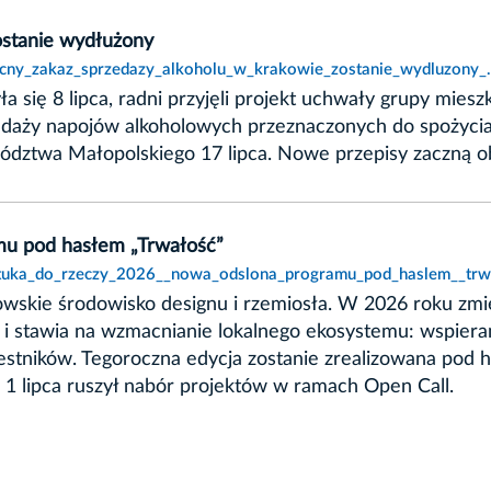
ostanie wydłużony
nocny_zakaz_sprzedazy_alkoholu_w_krakowie_zostanie_wydluzony_.
ła się 8 lipca, radni przyjęli projekt uchwały grupy mi
edaży napojów alkoholowych przeznaczonych do spożycia
ztwa Małopolskiego 17 lipca. Nowe przepisy zaczną o
mu pod hasłem „Trwałość”
sztuka_do_rzeczy_2026__nowa_odslona_programu_pod_haslem__trw
owskie środowisko designu i rzemiosła. W 2026 roku zmi
 stawia na wzmacnianie lokalnego ekosystemu: wspieran
zestników. Tegoroczna edycja zostanie zrealizowana pod h
. 1 lipca ruszył nabór projektów w ramach Open Call.