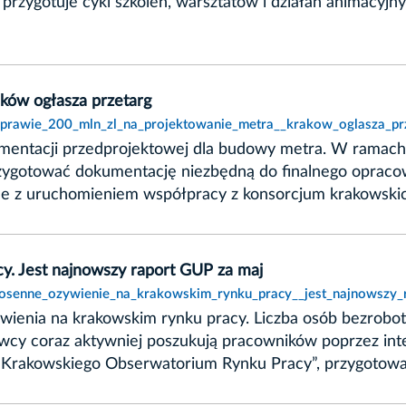
rzygotuje cykl szkoleń, warsztatów i działań animacyjny
aków ogłasza przetarg
t,prawie_200_mln_zl_na_projektowanie_metra__krakow_oglasza_prz
mentacji przedprojektowej dla budowy metra. W ramac
przygotować dokumentację niezbędną do finalnego oprac
ane z uruchomieniem współpracy z konsorcjum krakowskic
y. Jest najnowszy raport GUP za maj
wiosenne_ozywienie_na_krakowskim_rynku_pracy__jest_najnowszy_
ienia na krakowskim rynku pracy. Liczba osób bezrobotn
awcy coraz aktywniej poszukują pracowników poprzez int
 „Krakowskiego Obserwatorium Rynku Pracy”, przygotowa