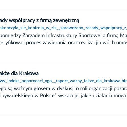
sady współpracy z firmą zewnętrzną
zakonczyla_sie_kontrola_w_zis__sprawdzano_zasady_wspolpracy_z
 pomiędzy Zarządem Infrastruktury Sportowej a firmą Ma
ryfikowali proces zawierania oraz realizacji dwóch umów 
akże dla Krakowa
nowy_indeks_odpornosci_ngo__raport_wazny_takze_dla_krakowa.ht
go są ważnym głosem w dyskusji o roli organizacji poza
obywatelskiego w Polsce” wskazuje, jakie działania mogą