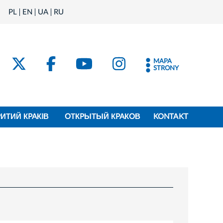
PL
EN
UA
RU
MAPA
STRONY
PИТИЙ КPAКIВ
OТКPЫТЫЙ КPAКOВ
KONTAKT