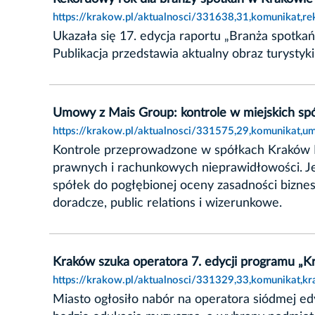
https://krakow.pl/aktualnosci/331638,31,komunikat,
Ukazała się 17. edycja raportu „Branża spot
Publikacja przedstawia aktualny obraz turysty
Umowy z Mais Group: kontrole w miejskich sp
https://krakow.pl/aktualnosci/331575,29,komunikat,
Kontrole przeprowadzone w spółkach Kraków N
prawnych i rachunkowych nieprawidłowości. Je
spółek do pogłębionej oceny zasadności bizne
doradcze, public relations i wizerunkowe.
Kraków szuka operatora 7. edycji programu „Kr
https://krakow.pl/aktualnosci/331329,33,komunikat,k
Miasto ogłosiło nabór na operatora siódmej e