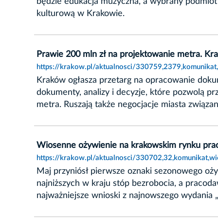
będzie edukacja muzyczna, a wybrany podmiot p
kulturową w Krakowie.
Prawie 200 mln zł na projektowanie metra. Kr
https://krakow.pl/aktualnosci/330759,2379,komunika
Kraków ogłasza przetarg na opracowanie doku
dokumenty, analizy i decyzje, które pozwolą 
metra. Ruszają także negocjacje miasta związ
Wiosenne ożywienie na krakowskim rynku prac
https://krakow.pl/aktualnosci/330702,32,komunikat,
Maj przyniósł pierwsze oznaki sezonowego ożyw
najniższych w kraju stóp bezrobocia, a pracod
najważniejsze wnioski z najnowszego wydania