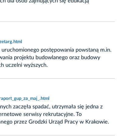
ch dla osób zajmujących się edukacją
etarg.html
h uruchomionego postępowania powstaną m.in.
owania projektu budowlanego oraz budowy
h uczelni wyższych.
raport_gup_za_maj_.html
ych zaczęła spadać, utrzymała się jedna z
ernetowe serwisy rekrutacyjne. To
nego przez Grodzki Urząd Pracy w Krakowie.