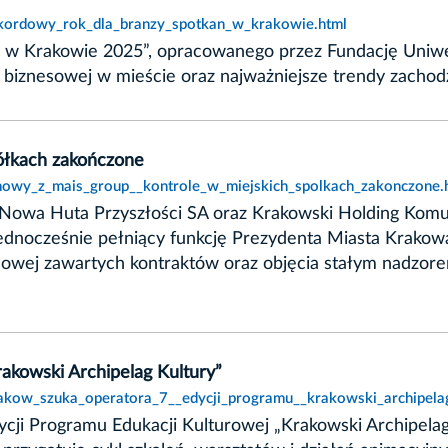
rekordowy_rok_dla_branzy_spotkan_w_krakowie.html
kań w Krakowie 2025”, opracowanego przez Fundację Uni
ki biznesowej w mieście oraz najważniejsze trendy zacho
ółkach zakończone
umowy_z_mais_group__kontrole_w_miejskich_spolkach_zakonczone.
owa Huta Przyszłości SA oraz Krakowski Holding Komun
dnocześnie pełniący funkcję Prezydenta Miasta Krakowa
sowej zawartych kontraktów oraz objęcia stałym nadzor
akowski Archipelag Kultury”
rakow_szuka_operatora_7__edycji_programu__krakowski_archipelag
dycji Programu Edukacji Kulturowej „Krakowski Archipe