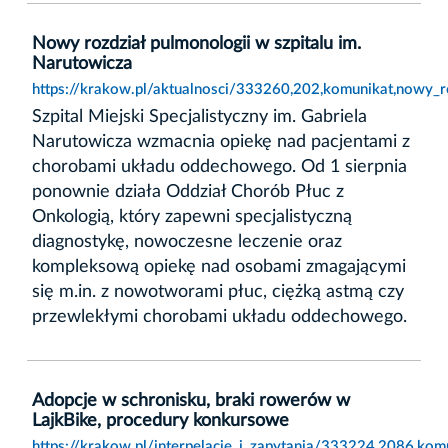
Nowy rozdział pulmonologii w szpitalu im.
Narutowicza
https://krakow.pl/aktualnosci/333260,202,komunikat,nowy_r
Szpital Miejski Specjalistyczny im. Gabriela
Narutowicza wzmacnia opiekę nad pacjentami z
chorobami układu oddechowego. Od 1 sierpnia
ponownie działa Oddział Chorób Płuc z
Onkologią, który zapewni specjalistyczną
diagnostykę, nowoczesne leczenie oraz
kompleksową opiekę nad osobami zmagającymi
się m.in. z nowotworami płuc, ciężką astmą czy
przewlekłymi chorobami układu oddechowego.
Adopcje w schronisku, braki rowerów w
LajkBike, procedury konkursowe
https://krakow.pl/interpelacje_i_zapytania/333224,2086,k