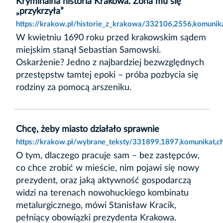
Kryminalna historia Krakowa. Żona mu się
„przykrzyła”
https://krakow.pl/historie_z_krakowa/332106,2556,komunika
W kwietniu 1690 roku przed krakowskim sądem
miejskim stanął Sebastian Samowski.
Oskarżenie? Jedno z najbardziej bezwzględnych
przestępstw tamtej epoki – próba pozbycia się
rodziny za pomocą arszeniku.
Chcę, żeby miasto działało sprawnie
https://krakow.pl/wybrane_teksty/331899,1897,komunikat,ch
O tym, dlaczego pracuje sam – bez zastępców,
co chce zrobić w mieście, nim pojawi się nowy
prezydent, oraz jaką aktywność gospodarczą
widzi na terenach nowohuckiego kombinatu
metalurgicznego, mówi Stanisław Kracik,
pełniący obowiązki prezydenta Krakowa.