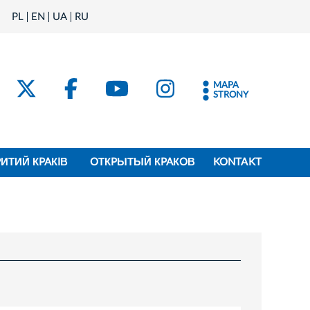
PL
EN
UA
RU
MAPA
STRONY
PИТИЙ КPAКIВ
OТКPЫТЫЙ КPAКOВ
KONTAKT