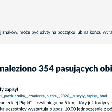
ej znaków, może być użyty na początku lub na końcu wyr
naleziono 354 pasujących ob
ły zapisy!
1_pazdziernika__czaniecka_piatka__2026__ruszyly_zapisy_.html
nieckiej Piątki” – czyli biegu na 5 km, który już tradycyj
ka uczestnicy wystartują o godz. 10.00 jednocześnie z pół