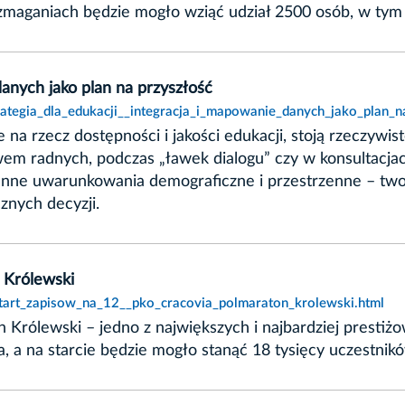
aganiach będzie mogło wziąć udział 2500 osób, w tym m
danych jako plan na przyszłość
rategia_dla_edukacji__integracja_i_mapowanie_danych_jako_plan_n
na rzecz dostępności i jakości edukacji, stoją rzeczywi
wem radnych, podczas „ławek dialogu” czy w konsultacja
mienne uwarunkowania demograficzne i przestrzenne – t
nych decyzji.
 Królewski
start_zapisow_na_12__pko_cracovia_polmaraton_krolewski.html
n Królewski – jedno z największych i najbardziej presti
 a na starcie będzie mogło stanąć 18 tysięcy uczestników