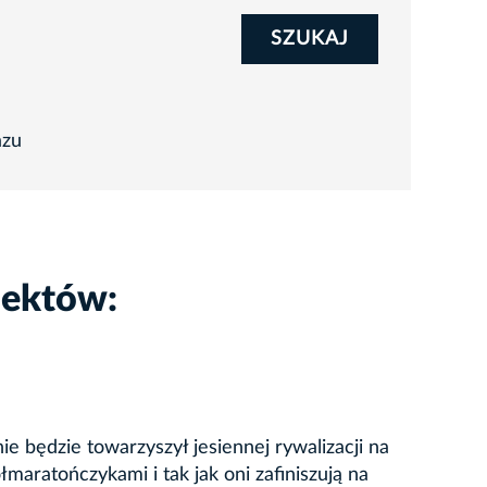
SZUKAJ
azu
iektów:
nie będzie towarzyszył jesiennej rywalizacji na
maratończykami i tak jak oni zafiniszują na