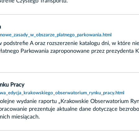
trefie Czystego Transportu.
a
t,nowe_zasady_w_obszarze_platnego_parkowania.html
 podstrefie A oraz rozszerzenie katalogu dni, w które ni
e Płatnego Parkowania zaproponowane przez prezydenta 
nku Pracy
nowa_edycja_krakowskiego_obserwatorium_rynku_pracy.html
kolejne wydanie raportu „Krakowskie Obserwatorium Ry
Opracowanie prezentuje aktualne dane dotyczące bezrob
nich miesiącach.