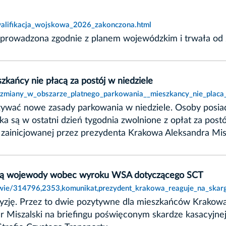
kwalifikacja_wojskowa_2026_zakonczona.html
eprowadzona zgodnie z planem wojewódzkim i trwała od 2
kańcy nie płacą za postój w niedziele
,zmiany_w_obszarze_platnego_parkowania__mieszkancy_nie_placa_
zywać nowe zasady parkowania w niedziele. Osoby posiad
a są w ostatni dzień tygodnia zwolnione z opłat za post
zainicjowanej przez prezydenta Krakowa Aleksandra Mis
yjną wojewody wobec wyroku WSA dotyczącego SCT
akowie/314796,2353,komunikat,prezydent_krakowa_reaguje_na_sk
yzję. Przez to dwie pozytywne dla mieszkańców Krakowa
der Miszalski na briefingu poświęconym skardze kasacy