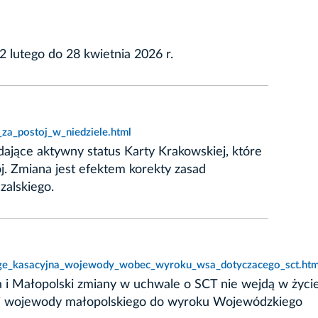
 lutego do 28 kwietnia 2026 r.
za_postoj_w_niedziele.html
ające aktywny status Karty Krakowskiej, które
ój. Zmiana jest efektem korekty zasad
zalskiego.
arge_kasacyjna_wojewody_wobec_wyroku_wsa_dotyczacego_sct.htm
 i Małopolski zmiany w uchwale o SCT nie wejdą w życi
jnej wojewody małopolskiego do wyroku Wojewódzkiego