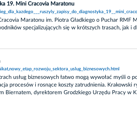
yka 19. Mini Cracovia Maratonu
bieg_dla_kazdego___ruszyly_zapisy_do_diagnostyka_19__mini_crac
 Cracovia Maratonu im. Piotra Gładkiego o Puchar RMF 
wodników specjalizujących się w krótszych trasach, jak 
h
ikat,nowy_etap_rozwoju_sektora_uslug_biznesowych.html
ntrach usług biznesowych łatwo mogą wywołać myśli o p
kacja procesów i rosnące koszty zatrudnienia. Krakowski 
mem Biernatem, dyrektorem Grodzkiego Urzędu Pracy w K