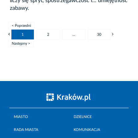
liczy się spryt, spostrzegawczość i… umiejętność
zabawy.
< Poprzedni
1
2
...
30
Następny >
MIASTO
DZIELNICE
RADA MIASTA
KOMUNIKACJA