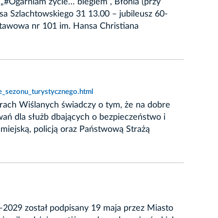
„#Ogarniam życie… biegiem”, Błonia (przy
ksa Szlachtowskiego 31 13.00 – jubileusz 60-
tawowa nr 101 im. Hansa Christiana
e_sezonu_turystycznego.html
arach Wiślanych świadczy o tym, że na dobre
wań dla służb dbających o bezpieczeństwo i
 miejską, policją oraz Państwową Strażą
6–2029 został podpisany 19 maja przez Miasto