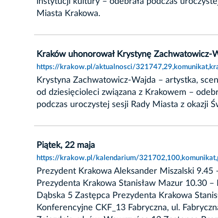
instytucji kultury – odebrała podczas uroczy
Miasta Krakowa.
Kraków uhonorował Krystynę Zachwatowicz-
https://krakow.pl/aktualnosci/321747,29,komunikat,
Krystyna Zachwatowicz-Wajda – artystka, sceno
od dziesięcioleci związana z Krakowem – odeb
podczas uroczystej sesji Rady Miasta z okazji 
Piątek, 22 maja
https://krakow.pl/kalendarium/321702,100,komunikat,
Prezydent Krakowa Aleksander Miszalski 9.45 –
Prezydenta Krakowa Stanisław Mazur 10.30 – IV
Dąbska 5 Zastępca Prezydenta Krakowa Stanisł
Konferencyjne CKF_13 Fabryczna, ul. Fabryczn