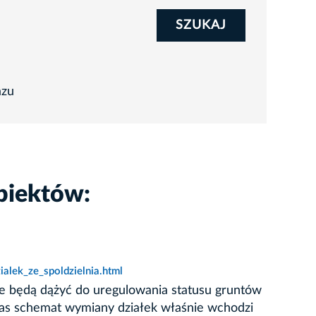
SZUKAJ
azu
biektów:
lek_ze_spoldzielnia.html
 że będą dążyć do uregulowania statusu gruntów
as schemat wymiany działek właśnie wchodzi