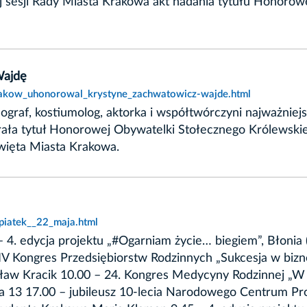
stej sesji Rady Miasta Krakowa akt nadania tytułu Hono
Wajdę
krakow_uhonorowal_krystyne_zachwatowicz-wajde.html
graf, kostiumolog, aktorka i współtwórczyni najważniejs
rała tytuł Honorowej Obywatelki Stołecznego Królewski
Święta Miasta Krakowa.
piatek__22_maja.html
 4. edycja projektu „#Ogarniam życie… biegiem”, Błonia 
 Kongres Przedsiębiorstw Rodzinnych „Sukcesja w biznes
aw Kracik 10.00 – 24. Kongres Medycyny Rodzinnej „W s
a 13 17.00 – jubileusz 10-lecia Narodowego Centrum Pr