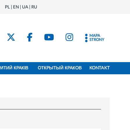
PL
EN
UA
RU
MAPA
STRONY
PИТИЙ КPAКIВ
OТКPЫТЫЙ КPAКOВ
KONTAKT