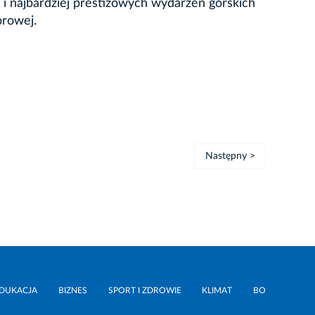
i najbardziej prestiżowych wydarzeń górskich
orowej.
Następny >
DUKACJA
BIZNES
SPORT I ZDROWIE
KLIMAT
BO