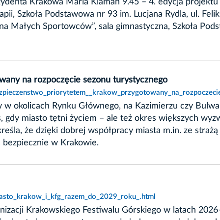
ydenta Krakowa Maria Klaman 9.45 – 4. edycja projektu 
pii, Szkoła Podstawowa nr 93 im. Lucjana Rydla, ul. Feli
na Małych Sportowców”, sala gimnastyczna, Szkoła Pods
wany na rozpoczęcie sezonu turystycznego
bezpieczenstwo_priorytetem__krakow_przygotowany_na_rozpoczeci
tów w okolicach Rynku Głównego, na Kazimierzu czy Bulw
s, gdy miasto tętni życiem – ale też okres większych wyz
eśla, że dzięki dobrej współpracy miasta m.in. ze strażą
ć bezpiecznie w Krakowie.
miasto_krakow_i_kfg_razem_do_2029_roku_.html
anizacji Krakowskiego Festiwalu Górskiego w latach 202