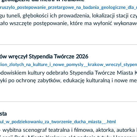
t,ruszylo_postepowanie_przetargowe_na_badania_geologiczne_dla
 tuneli, głębokości ich prowadzenia, lokalizacji stacji 
tało wszczęte postępowanie, które ma wyłonić wykonaw
aków wręczył Stypendia Twórcze 2026
ilion_zlotych_na_kulture_i_nowe_pomysly__krakow_wreczyl_stype
odowiskiem kultury odebrało Stypendia Twórcze Miasta 
uzyki po ochronę zabytków, edukację kulturalną i nowe med
sta
ytul_w_podziekowaniu_za_tworzenie_ducha_miasta__.html
wybitna scenograf teatralna i filmowa, aktorka, autork