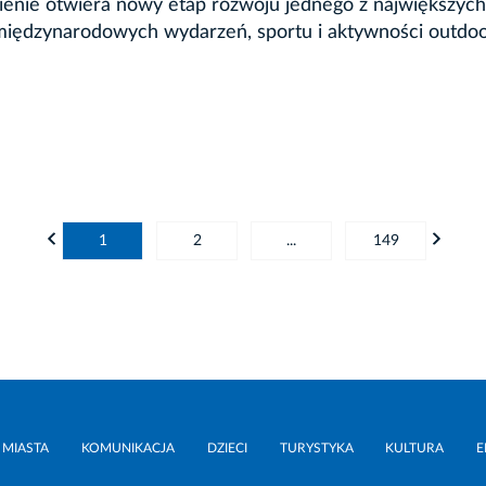
enie otwiera nowy etap rozwoju jednego z największych 
międzynarodowych wydarzeń, sportu i aktywności outdo
1
2
...
149
 MIASTA
KOMUNIKACJA
DZIECI
TURYSTYKA
KULTURA
E