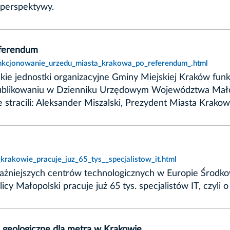
e perspektywy.
eferendum
funkcjonowanie_urzedu_miasta_krakowa_po_referendum_.html
skie jednostki organizacyjne Gminy Miejskiej Kraków fun
publikowaniu w Dzienniku Urzędowym Województwa Mał
e stracili: Aleksander Miszalski, Prezydent Miasta Krako
krakowie_pracuje_juz_65_tys__specjalistow_it.html
żniejszych centrów technologicznych w Europie Środko
y Małopolski pracuje już 65 tys. specjalistów IT, czyli o
 geologiczne dla metra w Krakowie