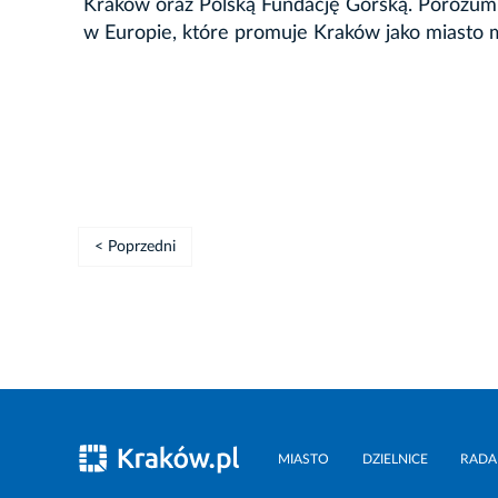
Kraków oraz Polską Fundację Górską. Porozumi
w Europie, które promuje Kraków jako miasto 
< Poprzedni
MIASTO
DZIELNICE
RADA