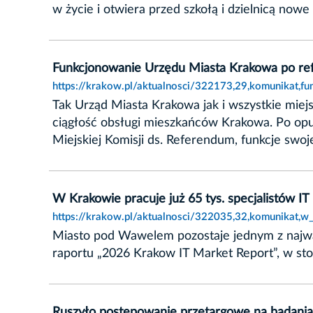
w życie i otwiera przed szkołą i dzielnicą now
Funkcjonowanie Urzędu Miasta Krakowa po r
https://krakow.pl/aktualnosci/322173,29,komunikat,
Tak Urząd Miasta Krakowa jak i wszystkie miej
ciągłość obsługi mieszkańców Krakowa. Po o
Miejskiej Komisji ds. Referendum, funkcje swoj
W Krakowie pracuje już 65 tys. specjalistów IT
https://krakow.pl/aktualnosci/322035,32,komunikat,w_
Miasto pod Wawelem pozostaje jednym z najwa
raportu „2026 Krakow IT Market Report”, w stolic
Ruszyło postępowanie przetargowe na badania