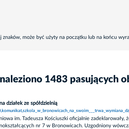
ej znaków, może być użyty na początku lub na końcu wyr
znaleziono 1483 pasujących o
 działek ze spółdzielnią
20,komunikat,szkola_w_bronowicach_na_swoim___trwa_wymiana_dzia
iowa im. Tadeusza Kościuszki oficjalnie zadeklarowały,
lnokształcących nr 7 w Bronowicach. Uzgodniony wówcz