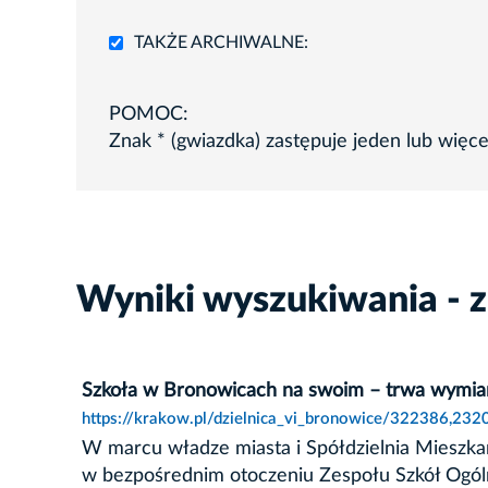
TAKŻE ARCHIWALNE:
POMOC:
Znak * (gwiazdka) zastępuje jeden lub więc
Wyniki wyszukiwania - 
Szkoła w Bronowicach na swoim – trwa wymiana
https://krakow.pl/dzielnica_vi_bronowice/322386,23
W marcu władze miasta i Spółdzielnia Mieszkan
w bezpośrednim otoczeniu Zespołu Szkół Ogó