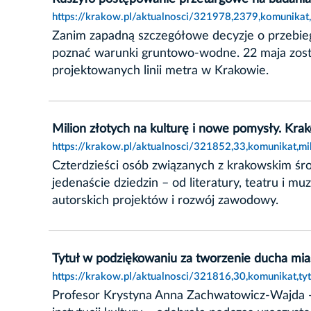
https://krakow.pl/aktualnosci/321978,2379,komunika
Zanim zapadną szczegółowe decyzje o przebiegu
poznać warunki gruntowo-wodne. 22 maja zos
projektowanych linii metra w Krakowie.
Milion złotych na kulturę i nowe pomysły. Kr
https://krakow.pl/aktualnosci/321852,33,komunikat,m
Czterdzieści osób związanych z krakowskim śr
jedenaście dziedzin – od literatury, teatru i m
autorskich projektów i rozwój zawodowy.
Tytuł w podziękowaniu za tworzenie ducha mia
https://krakow.pl/aktualnosci/321816,30,komunikat,t
Profesor Krystyna Anna Zachwatowicz-Wajda - 