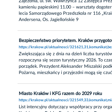
Zajezdnia, ul. św. Wawrzyńca 12 Zastępca Prez
kamieniu papieskim) 11.00 – warsztaty dogotera
lecia Samorządowego Przedszkola nr 116 „Krai
Andersena, Os. Jagiellońskie 9
Bezpieczeństwo priorytetem. Kraków przygoto
https://krakow.pl/aktualnosci/321621,31,komunikat,
Zwiększająca się z dnia na dzień liczba turys
rozpoczyna się sezon turystyczny 2026. To cza
porządek. Prezydent Aleksander Miszalski podkr
Pożarną, mieszkańcy i przyjezdni mogą się czu
Miasto Kraków i KFG razem do 2029 roku
https://krakow.pl/aktualnosci/321549,33,komunikat,
List intencyjny dotyczący współpracy przy org