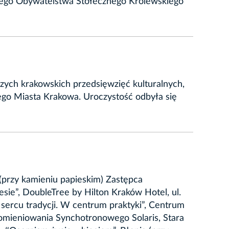
rowego Obywatelstwa Stołecznego Królewskiego
zych krakowskich przedsięwzięć kulturalnych,
ego Miasta Krakowa. Uroczystość odbyła się
(przy kamieniu papieskim) Zastępca
ie”, DoubleTree by Hilton Kraków Hotel, ul.
ercu tradycji. W centrum praktyki”, Centrum
omieniowania Synchotronowego Solaris, Stara