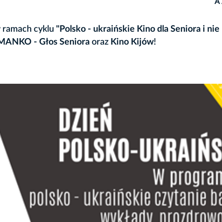
A
w ramach cyklu
"Polsko - ukraińskie Kino
dla Seniora i nie
MANKO - Głos Seniora
oraz
Kino Kijów
!