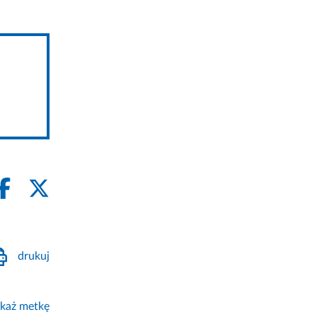
drukuj
każ metkę