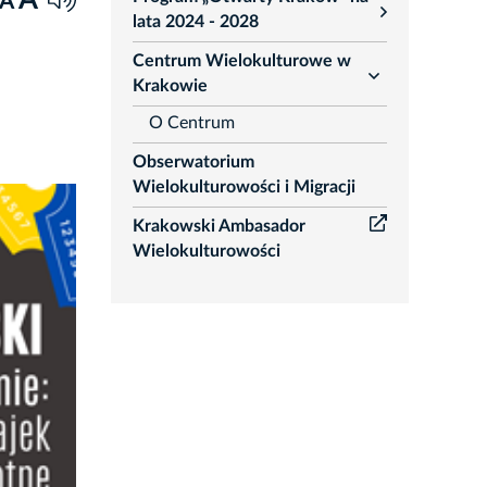
A
A
rozwiń
lata 2024 - 2028
Centrum Wielokulturowe w
rozwiń
Krakowie
O Centrum
Obserwatorium
Wielokulturowości i Migracji
Krakowski Ambasador
Wielokulturowości