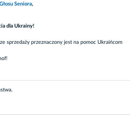
Głosu Seniora
,
ia dla Ukrainy!
d ze sprzedaży przeznaczony jest na pomoc Ukraińcom
nof!
ństwa.