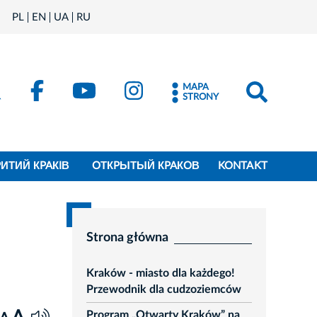
PL
EN
UA
RU
MAPA
STRONY
PИТИЙ КPAКIВ
OТКPЫТЫЙ КPAКOВ
KONTAKT
Strona główna
Kraków - miasto dla każdego!
Przewodnik dla cudzoziemców
Program „Otwarty Kraków” na