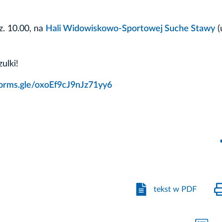
z. 10.00, na
Hali Widowiskowo-Sportowej Suche Stawy
(u
ulki!
forms.gle/oxoEf9cJ9nJz71yy6
tekst w PDF