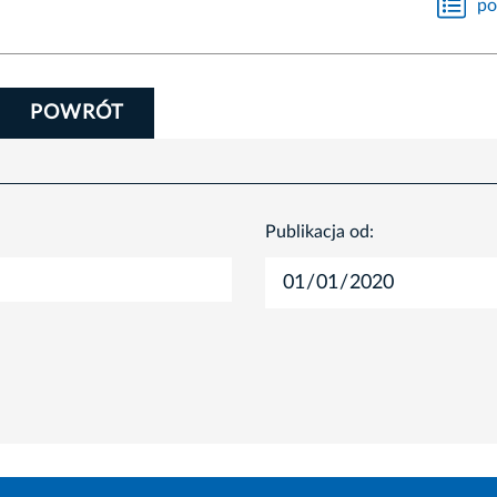
po
POWRÓT
Publikacja od: