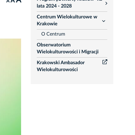
A
A
A
rozwiń
lata 2024 - 2028
Centrum Wielokulturowe w
rozwiń
Krakowie
O Centrum
Obserwatorium
Wielokulturowości i Migracji
Krakowski Ambasador
Wielokulturowości