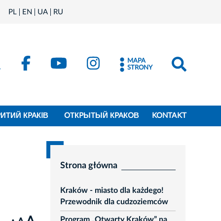
PL
EN
UA
RU
MAPA
STRONY
PИТИЙ КPAКIВ
OТКPЫТЫЙ КPAКOВ
KONTAKT
Strona główna
Kraków - miasto dla każdego!
Przewodnik dla cudzoziemców
Program „Otwarty Kraków” na