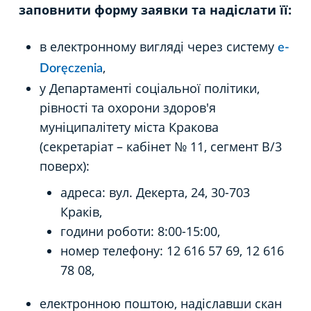
заповнити форму заявки та надіслати її:
в електронному вигляді через систему
e-
,
Doręczenia
у Департаменті соціальної політики,
рівності та охорони здоров'я
муніципалітету міста Кракова
(секретаріат – кабінет № 11, сегмент B/3
поверх):
адреса: вул. Декерта, 24, 30-703
Краків,
години роботи: 8:00-15:00,
номер телефону: 12 616 57 69, 12 616
78 08,
електронною поштою, надіславши скан