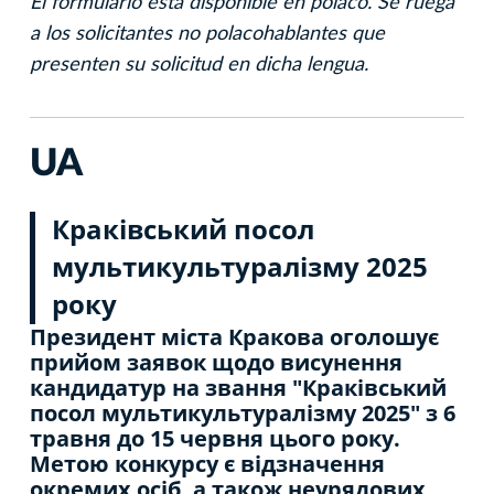
El formulario está disponible en polaco. Se ruega
a los solicitantes no polacohablantes que
presenten su solicitud en dicha lengua.
UA
Краківський посол
мультикультуралізму 2025
року
Президент міста Кракова оголошує
прийом заявок щодо висунення
кандидатур на звання "Краківський
посол мультикультуралізму 2025" з 6
травня до 15 червня цього року.
Метою конкурсу є відзначення
окремих осіб, а також неурядових