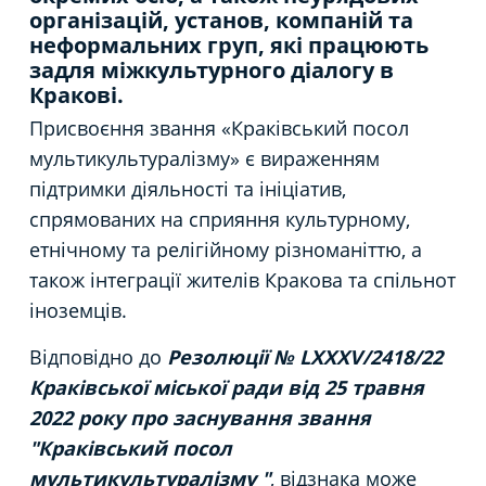
організацій, установ, компаній та
неформальних груп, які працюють
задля міжкультурного діалогу в
Кракові.
Присвоєння звання «Краківський посол
мультикультуралізму» є вираженням
підтримки діяльності та ініціатив,
спрямованих на сприяння культурному,
етнічному та релігійному різноманіттю, а
також інтеграції жителів Кракова та спільнот
іноземців.
Відповідно до
Резолюції № LXXXV/2418/22
Краківської міської ради від 25 травня
2022 року про заснування звання
"Краківський посол
мультикультуралізму "
, відзнака може