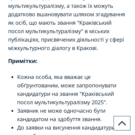
мультикультуралізму, а також їх можуть
додатково вшановувати шляхом згадування
як осіб, що мають звання "Краківський
посол мультикультуралізму" в міських
публікаціях, присвячених діяльності у сфері
міжкультурного діалогу в Кракові.
Примітки:
Кожна особа, яка вважає це
обґрунтованим, може запропонувати
кандидатури на звання "Краківський
посол мультикультуралізму 2025".
Заявник не може одночасно бути
кандидатом на здобуття звання.
До заявки на висунення кандидатури