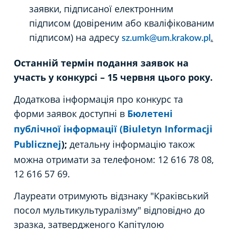
заявки, підписаної електронним
підписом (довіреним або кваліфікованим
підписом) на адресу
.
sz.umk@um.krakow.pl
Останній термін подання заявок на
участь у конкурсі – 15 червня цього року.
Додаткова інформація про конкурс та
форми заявок доступні в
Бюлетені
публічної інформації (Biuletyn Informacji
Publicznej
);
детальну інформацію також
можна отримати за телефоном: 12 616 78 08,
12 616 57 69.
Лауреати отримують відзнаку "Краківський
посол мультикультуралізму" відповідно до
зразка, затвердженого Капітулою