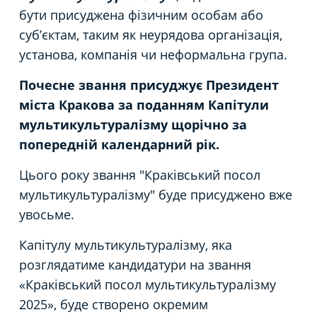
бути присуджена фізичним особам або
суб’єктам, таким як неурядова організація,
установа, компанія чи неформальна група.
Почесне звання присуджує Президент
міста Кракова за поданням Капітули
мультикультуралізму щорічно за
попередній календарний рік.
Цього року звання "Краківський посол
мультикультуралізму" буде присуджено вже
увосьме.
Капітулу мультикультуралізму, яка
розглядатиме кандидатури на звання
«Краківський посол мультикультуралізму
2025», буде створено окремим