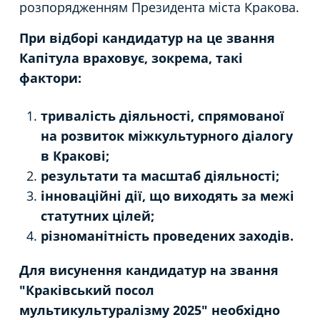
розпорядженням Президента міста Кракова.
При відборі кандидатур на це звання
Капітула враховує, зокрема, такі
фактори:
тривалість діяльності, спрямованої
на розвиток міжкультурного діалогу
в Кракові;
результати та масштаб діяльності;
інноваційні дії, що виходять за межі
статутних цілей;
різноманітність проведених заходів.
Для висунення кандидатур на звання
"Краківський посол
мультикультуралізму 2025" необхідно