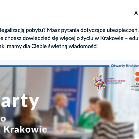
A
 legalizacją pobytu? Masz pytania dotyczące ubezpieczeń,
 chcesz dowiedzieć się więcej o życiu w Krakowie – eduk
tak, mamy dla Ciebie świetną wiadomość!