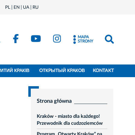
PL
EN
UA
RU
MAPA
STRONY
PИТИЙ КPAКIВ
OТКPЫТЫЙ КPAКOВ
KONTAKT
Strona główna
Kraków - miasto dla każdego!
Przewodnik dla cudzoziemców
Program „Otwarty Kraków” na