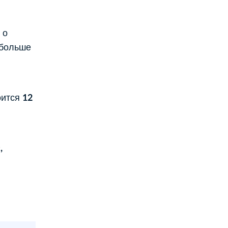
 о
 больше
оится
12
,