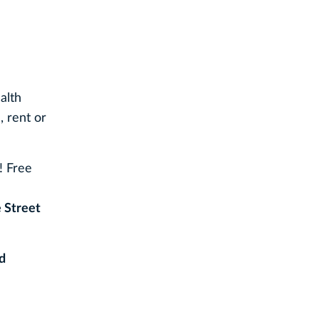
alth
, rent or
! Free
e Street
nd