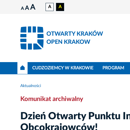
A
A
A
A
A
OTWARTY KRAKÓW
OPEN KRAKOW
CUDZOZIEMCY W KRAKOWIE
PROGRAM
Aktualności
Komunikat archiwalny
Dzień Otwarty Punktu I
Obcokrajowców!