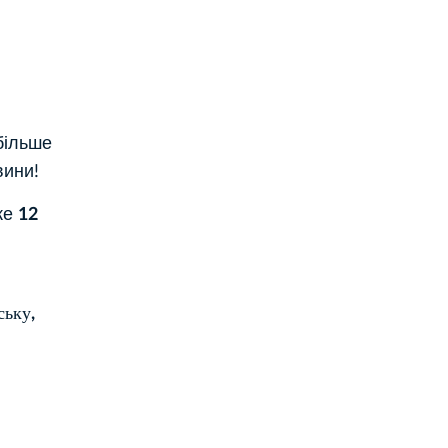
більше
вини!
же
12
ську,