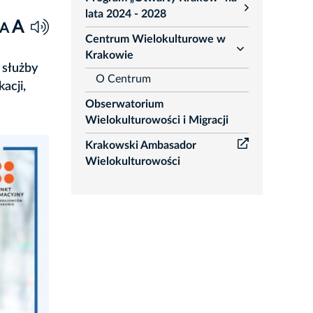
rozwiń
lata 2024 - 2028
A
A
Centrum Wielokulturowe w
rozwiń
Krakowie
 służby
O Centrum
acji,
Obserwatorium
Wielokulturowości i Migracji
Krakowski Ambasador
Wielokulturowości