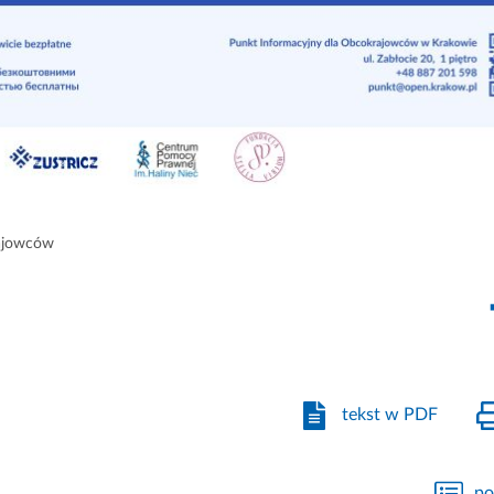
rajowców
tekst w PDF
po