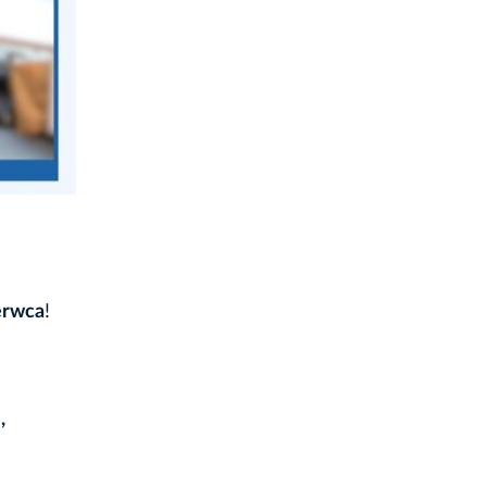
erwca
!
,