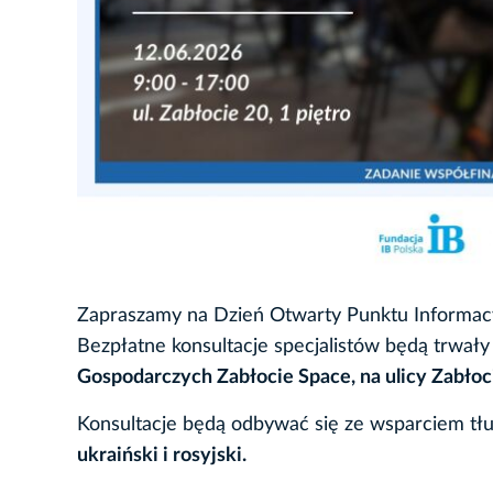
Zapraszamy na Dzień Otwarty Punktu Informacy
Bezpłatne konsultacje specjalistów będą trwał
Gospodarczych Zabłocie Space, na ulicy Zabłocie
Konsultacje będą odbywać się ze wsparciem tłu
ukraiński i rosyjski.