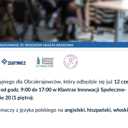
jnego dla Obcokrajowców, który odbędzie się już
12 cz
y
od godz. 9:00 do 17:00 w Klastrze Innowacji Społeczno-
 20 (1 piętro).
maczy z języka polskiego na
angielski, hiszpański, włoski