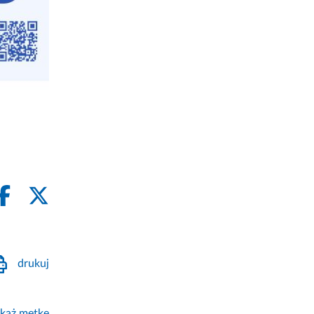
drukuj
każ metkę