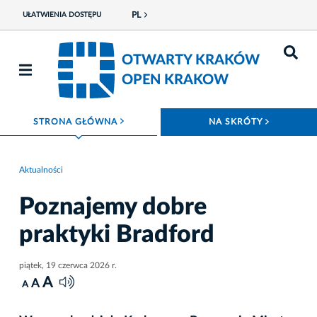
PL
UŁATWIENIA DOSTĘPU
OTWARTY KRAKÓW
OPEN KRAKOW
ROZWIŃ MENU
ROZWIŃ
STRONA GŁÓWNA
NA SKRÓTY
Aktualności
Poznajemy dobre
praktyki Bradford
piątek, 19 czerwca 2026 r.
A
A
A