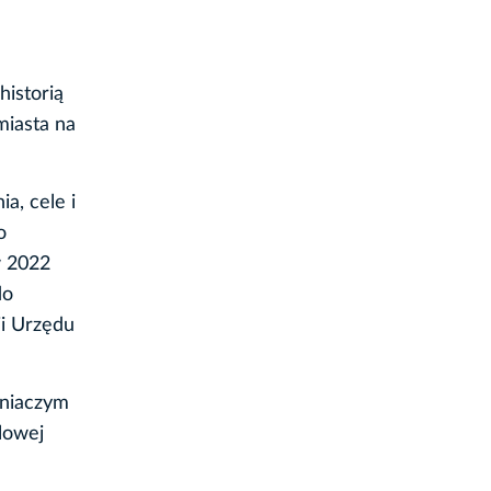
istorią
miasta na
a, cele i
o
w 2022
do
ji Urzędu
źniaczym
lowej