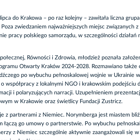
lipca do Krakowa – po raz kolejny – zawitała liczna grupa
Poza zwiedzaniem najważniejszych miejsc związanych z h
nie pracy polskiego samorządu, w szczególności działań 
Społecznej, Równości i Zdrowia, młodzież poznała założeni
yli Programu Otwarty Kraków 2024-2028. Rozmawiano także 
hodźczego po wybuchu pełnoskalowej wojnie w Ukrainie 
, o współpracy z lokalnymi NGO i krakowskim podejściu 
acji i polaryzujących narracji. Uzupełnieniem prezentac
ym w Krakowie oraz świetlicy Fundacji Zustricz.
e z partnerami z Niemiec. Norymberga jest miastem bli
m łączą go umowy o partnerstwie. Po wybuchu pełnoska
nerzy z Niemiec szczególnie aktywnie zaangażowali się w