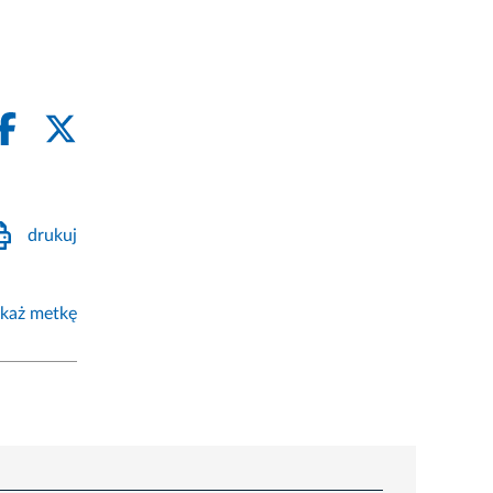
drukuj
każ metkę