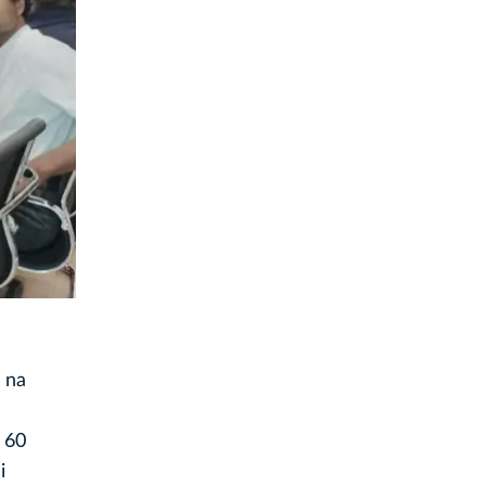
 na
 60
i