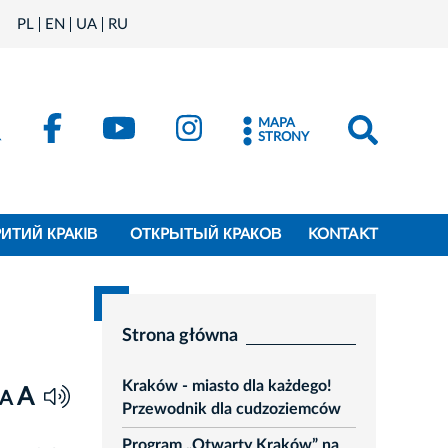
PL
EN
UA
RU
MAPA
STRONY
PИТИЙ КPAКIВ
OТКPЫТЫЙ КPAКOВ
KONTAKT
Strona główna
Kraków - miasto dla każdego!
A
A
Przewodnik dla cudzoziemców
Program „Otwarty Kraków” na