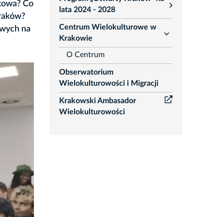
akowa? Co
rozwiń
lata 2024 - 2028
Kraków?
Centrum Wielokulturowe w
owych na
rozwiń
Krakowie
O Centrum
Obserwatorium
Wielokulturowości i Migracji
Krakowski Ambasador
Wielokulturowości