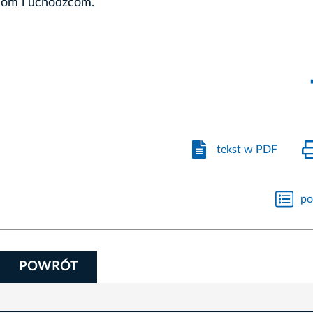
dom i uchodźcom.
tekst w PDF
po
POWRÓT