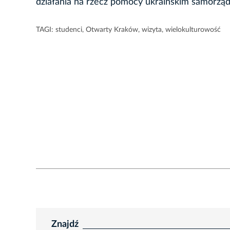
działania na rzecz pomocy ukraińskim samorzą
TAGI:
studenci
,
Otwarty Kraków
,
wizyta
,
wielokulturowość
Znajdź