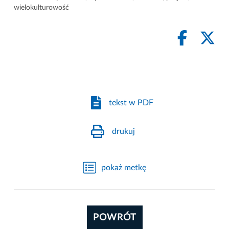
wielokulturowość
tekst w PDF
drukuj
pokaż metkę
POWRÓT