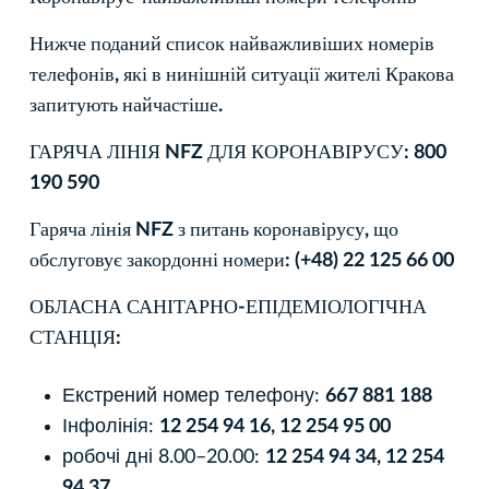
Нижче поданий список найважливіших номерів
телефонів, які в нинішній ситуації жителі Кракова
запитують найчастіше.
ГАРЯЧА ЛІНІЯ NFZ ДЛЯ КОРОНАВІРУСУ: 800
190 590
Гаряча лінія NFZ з питань коронавірусу, що
обслуговує закордонні номери: (+48) 22 125 66 00
ОБЛАСНА САНІТАРНО-ЕПІДЕМІОЛОГІЧНА
СТАНЦІЯ:
Екстрений номер телефону:
667 881 188
Інфолінія:
12 254 94 16, 12 254 95 00
робочі дні 8.00–20.00:
12 254 94 34, 12 254
94 37