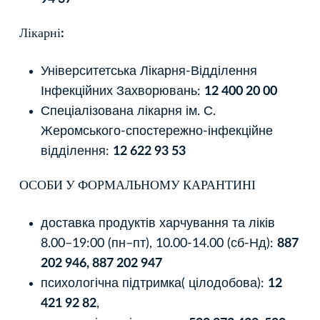
Лікарні:
Університетська Лікарня-Відділення
Інфекційних Захворювань:
12 400 20 00
Спеціалізована лікарня ім. С.
Жеромського-спостережно-інфекційне
відділення:
12 622 93 53
ОСОБИ У ФОРМАЛЬНОМУ КАРАНТИНІ
доставка продуктів харчування та ліків
8.00–19:00 (пн–пт), 10.00-14.00 (сб-Нд):
887
202 946, 887 202 947
психологічна підтримка( цілодобова):
12
421 92 82
,