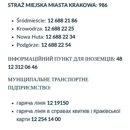
STRAŻ MIEJSKA MIASTA KRAKOWA: 986
Śródmieście:
12 688 21 86
Krowodrza:
12 688 22 25
Nowa Huta:
12 688 22 34
Podgórze:
12 688 22 54
ІНФОРМАЦІЙНИЙ ПУНКТ ДЛЯ ІНОЗЕМЦІВ: 48
12 312 06 46
МУНІЦИПАЛЬНЕ ТРАНСПОРТНЕ
ПІДПРИЄМСТВО:
гаряча лінія
12 19150
гаряча лінія в справах квитків і Краківської
карти
12 254 14 00