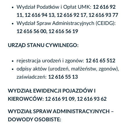
Wydział Podatków i Opłat UMK:
12 616 92
11, 12 616 94 13, 12 616 92 17, 12 616 93 77
Wydział Spraw Administracyjnych (CEIDG):
12 616 56 00, 12 616 56 19
URZĄD STANU CYWILNEGO:
rejestracja urodzeń i zgonów:
12 61 65 512
odpisy aktów (urodzeń, małżeństw, zgonów),
zaświadczeń:
12 616 55 13
WYDZIAŁ EWIDENCJI POJAZDÓW I
KIEROWCÓW: 12 616 91 09, 12 616 93 62
WYDZIAŁ SPRAW ADMINISTRACYJNYCH –
DOWODY OSOBISTE: