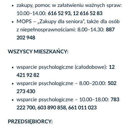
zakupy, pomoc w załatwieniu ważnych spraw:
10.00–14.00:
616 52 93, 12 616 52 83
MOPS – „Zakupy dla seniora”, także dla osób
z niepełnosprawnościami: 8.00–14.30:
887
202 948
WSZYSCY MIESZKAŃCY:
wsparcie psychologiczne (całodobowe):
12
421 92 82
wsparcie psychologiczne – 8.00–20.00:
502
273 430
wsparcie psychologiczne – 10.00–18.00:
783
222 700, 603 890 858, 661 011 023
PRZEDSIĘBIORCY: