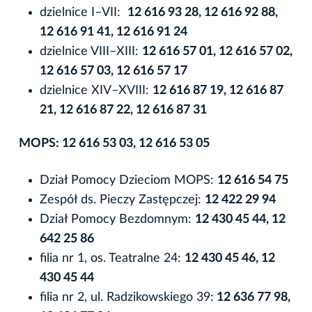
dzielnice I–VII:
12 616 93 28, 12 616 92 88,
12 616 91 41, 12 616 91 24
dzielnice VIII–XIII:
12 616 57 01, 12 616 57 02,
12 616 57 03, 12 616 57 17
dzielnice XIV–XVIII:
12 616 87 19, 12 616 87
21, 12 616 87 22, 12 616 87 31
MOPS: 12 616 53 03, 12 616 53 05
Dział Pomocy Dzieciom MOPS:
12 616 54 75
Zespół ds. Pieczy Zastępczej:
12 422 29 94
Dział Pomocy Bezdomnym:
12 430 45 44, 12
642 25 86
filia nr 1, os. Teatralne 24:
12 430 45 46, 12
430 45 44
filia nr 2, ul. Radzikowskiego 39:
12 636 77 98,