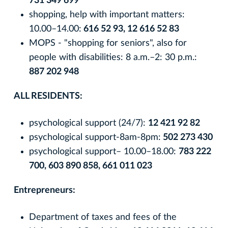
731 349 699
shopping, help with important matters:
10.00–14.00:
616 52 93, 12 616 52 83
MOPS - "shopping for seniors", also for
people with disabilities: 8 a.m.–2: 30 p.m.:
887 202 948
ALL RESIDENTS:
psychological support (24/7):
12 421 92 82
psychological support-8am-8pm:
502 273 430
psychological support– 10.00–18.00:
783 222
700, 603 890 858, 661 011 023
Entrepreneurs:
Department of taxes and fees of the