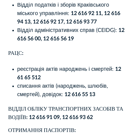
Відділ податків і зборів Краківського
міського управління:
12 616 92 11, 12 616
94 13, 12 616 92 17, 12 616 93 77
Відділ адміністративних справ (CEIDG):
12
616 56 00, 12 616 56 19
РАЦС:
реєстрація актів народжень і смертей:
12
61 65 512
списання актів (народжень, шлюбів,
смертей), довідок:
12 616 55 13
ВІДДІЛ ОБЛІКУ ТРАНСПОРТНИХ ЗАСОБІВ ТА
ВОДІЇВ: 12 616 91 09, 12 616 93 62
ОТРИМАННЯ ПАСПОРТІВ: