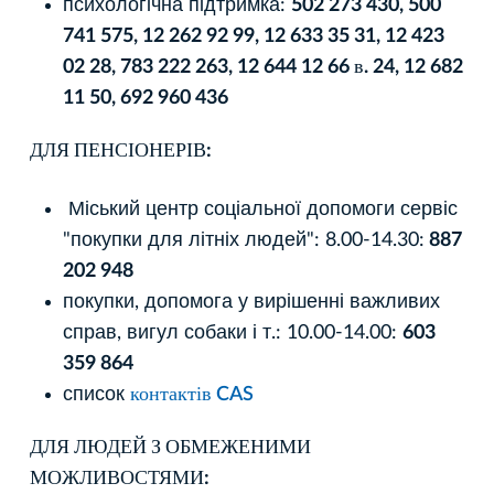
психологічна підтримка:
502 273 430, 500
741 575, 12 262 92 99, 12 633 35 31, 12 423
02 28, 783 222 263, 12 644 12 66 в. 24, 12 682
11 50, 692 960 436
ДЛЯ ПЕНСІОНЕРІВ:
Міський центр соціальної допомоги сервіс
"покупки для літніх людей": 8.00-14.30:
887
202 948
покупки, допомога у вирішенні важливих
справ, вигул собаки і т.: 10.00-14.00:
603
359 864
список
контактів CAS
ДЛЯ ЛЮДЕЙ З ОБМЕЖЕНИМИ
МОЖЛИВОСТЯМИ: