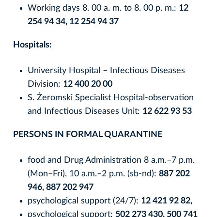
Working days 8. 00 a. m. to 8. 00 p. m.:
12
254 94 34, 12 254 94 37
Hospitals:
University Hospital – Infectious Diseases
Division:
12 400 20 00
S. Żeromski Specialist Hospital-observation
and Infectious Diseases Unit:
12 622 93 53
PERSONS IN FORMAL QUARANTINE
food and Drug Administration 8 a.m.–7 p.m.
(Mon–Fri), 10 a.m.–2 p.m. (sb-nd):
887 202
946, 887 202 947
psychological support (24/7):
12 421 92 82,
psychological support:
502 273 430, 500 741