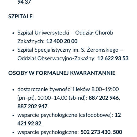
94 37
SZPITALE:
Szpital Uniwersytecki – Oddział Chorób
Zakaźnych:
12 400 20 00
Szpital Specjalistyczny im. S. Żeromskiego –
Oddział Obserwacyjno-Zakaźny:
12 622 93 53
OSOBY W FORMALNEJ KWARANTANNIE
dostarczanie żywności i leków 8.00–19:00
(pn–pt), 10.00–14.00 (sb-nd):
887 202 946,
887 202 947
wsparcie psychologiczne (całodobowe):
12
421 92 82
,
wsparcie psychologiczne:
502 273 430, 500